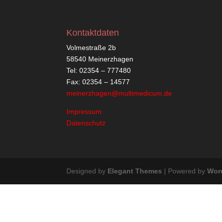
Kontaktdaten
Volmestraße 2b
58540 Meinerzhagen
Tel: 02354 – 777480
Fax: 02354 – 14577
meinerzhagen@multimedicum.de
Impressum
Datenschutz
Designed by
Elegant Themes
| Powered by
Wor