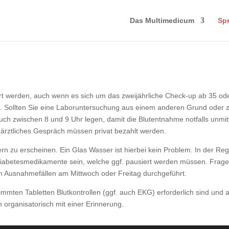
Das Multimedicum
Sp
t werden, auch wenn es sich um das zweijährliche Check-up ab 35 oder 
e. Sollten Sie eine Laboruntersuchung aus einem anderen Grund oder z
ch zwischen 8 und 9 Uhr legen, damit die Blutentnahme notfalls unmit
rztliches Gespräch müssen privat bezahlt werden.
chtern zu erscheinen. Ein Glas Wasser ist hierbei kein Problem. In der
betesmedikamente sein, welche ggf. pausiert werden müssen. Fragen 
Ausnahmefällen am Mittwoch oder Freitag durchgeführt.
mten Tabletten Blutkontrollen (ggf. auch EKG) erforderlich sind und 
 organisatorisch mit einer Erinnerung.