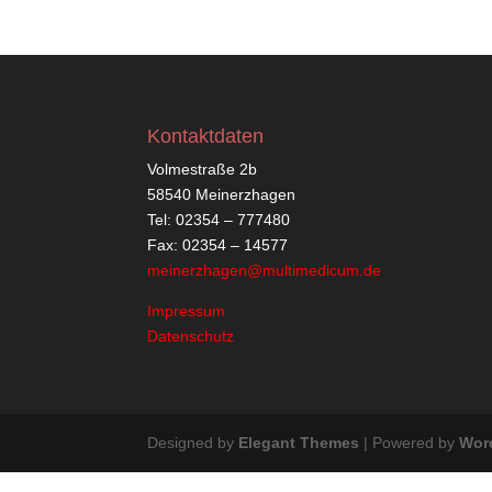
Kontaktdaten
Volmestraße 2b
58540 Meinerzhagen
Tel: 02354 – 777480
Fax: 02354 – 14577
meinerzhagen@multimedicum.de
Impressum
Datenschutz
Designed by
Elegant Themes
| Powered by
Wor