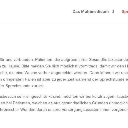
Das Multimedicum
Sp
r uns verbunden. Patienten, die aufgrund ihres Gesundheitszustandes n
 zu Hause. Bitte melden Sie sich möglichst vormittags, damit wir den 
che, die eine Woche vorher angemeldet werden. Dann können wir uns 
n dringenden Fällen ist aber zu jeder Zeit während der Sprechstunde ein
 der Sprechstunde zurück.
sbesuch sehr eingeschränkt sind, möchten wir bei kurzfristigen Haus
n bei Patienten, welchen es aus gesundheilichen Gründen unmöglich 
hronischer Wunden durch unsere Versorgungsassistentinnen vorgenomm